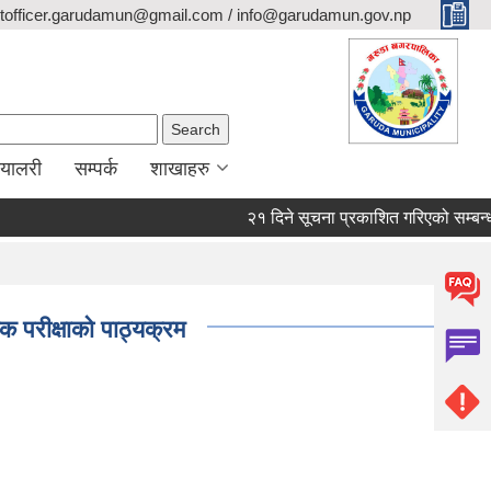
itofficer.garudamun@gmail.com / info@garudamun.gov.np
Search form
Search
ग्यालरी
सम्पर्क
शाखाहरु
२१ दिने सूचना प्रकाशित गरिएको सम्बन्धम
क परीक्षाको पाठ्यक्रम