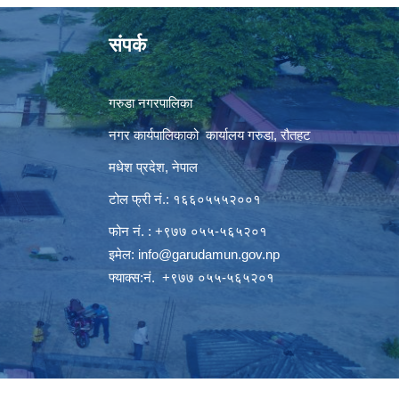
संपर्क
गरुडा नगरपालिका
नगर कार्यपालिकाको कार्यालय गरुडा, रौतहट
मधेश प्रदेश, नेपाल
टोल फ्री नं.: १६६०५५५२००१
फोन नं. : +९७७ ०५५-५६५२०१
इमेल:
info@garudamun.gov.np
फ्याक्स:नं. +९७७ ०५५-५६५२०१