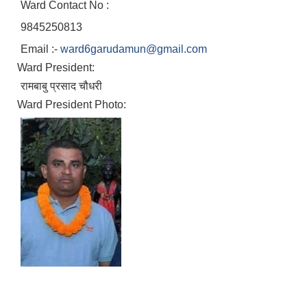
Ward Contact No :
9845250813
Email :-
ward6garudamun@gmail.com
गरुडा नगरपालिकाको भूउपयोग योजनाको वार्षिक प्रगती समीक्षा प्रतिवेदन २०८०
Ward President:
रामबाबु प्रसाद चौधरी
Ward President Photo: