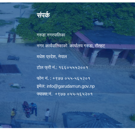
संपर्क
गरुडा नगरपालिका
नगर कार्यपालिकाको कार्यालय गरुडा, रौतहट
मधेश प्रदेश, नेपाल
टोल फ्री नं.: १६६०५५५२००१
फोन नं. : +९७७ ०५५-५६५२०१
इमेल:
info@garudamun.gov.np
फ्याक्स:नं. +९७७ ०५५-५६५२०१