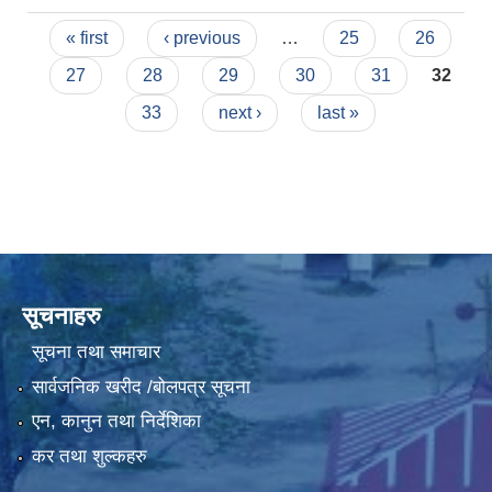
०७६
Pages
« first
‹ previous
…
25
26
27
28
29
30
31
32
33
next ›
last »
सूचनाहरु
सूचना तथा समाचार
सार्वजनिक खरीद /बोलपत्र सूचना
एन, कानुन तथा निर्देशिका
कर तथा शुल्कहरु